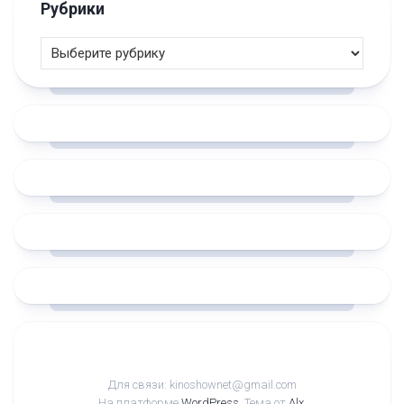
Рубрики
Для связи: kinoshownet@gmail.com
На платформе
WordPress
. Тема от
Alx
.