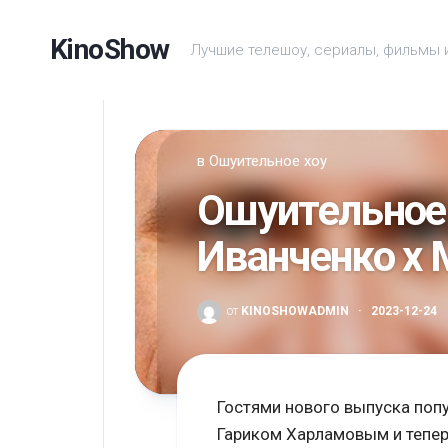
Перейти
к
KinoShow
Лучшие телешоу, сериалы, фильмы 
содержанию
в
Ошуительное хоу
Ошуительное 
Иванченко х
от
KINOSHOWADMIN
·
2023-12-24
Гостями нового выпуска попу
Гариком Харламовым и тепер