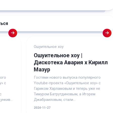
ться
Ошуительное хоу
Ошуительное хоу |
Дискотека Авария х Кирилл
Мазур
ного
Гостями нового выпуска популярного
у» с
Youtube-проекта «Ошуительное хоу» с
Гариком Харламовым и теперь уже не
с
Тимуром Батрутдиновым, а Игорем
нкив...
Джабраиловым, стали...
2024-11-27