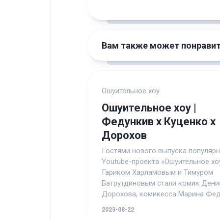
Вам также может понрави
Ошуительное хоу
Ошуительное хоу |
Федункив х Куценко х
Дорохов
Гостями нового выпуска популяр
Youtube-проекта «Ошуительное хо
Гариком Харламовым и Тимуром
Батрутдиновым стали комик Дени
Дорохова, комикесса Марина Феду
2023-08-22