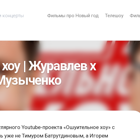
и концерты
Фильмы про Новый год
Телешоу
Фил
хоу | Журавлев х
 Музыченко
лярного Youtube-проекта «Ошуительное хоу» с
ь уже не Тимуром Батрутдиновым, а Игорем