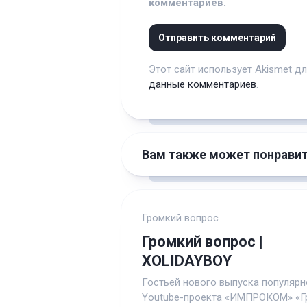
комментариев.
Этот сайт использует Akismet д
данные комментариев
.
Вам также может понрави
Громкий вопрос
Громкий вопрос |
XOLIDAYBOY
Гостьей нового выпуска популярн
Youtube-проекта «ИМПРОКОМ» «Г