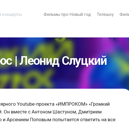
и концерты
Фильмы про Новый год
Телешоу
Фил
ос | Леонид Слуцкий
лярного Youtube-проекта «ИМПРОКОМ» «Громкий
й. Он вместе с Антоном Шастуном, Дмитрием
 и Арсением Поповым попытается ответить на все