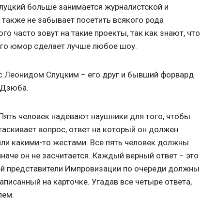
Слуцкий больше занимается журналистской и
 также не забывает посетить всякого рода
го часто зовут на такие проекты, так как знают, что
 его юмор сделает лучше любое шоу.
с Леонидом Слуцким − его друг и бывший форвард
 Дзюба.
Пять человек надевают наушники для того, чтобы
таскивает вопрос, ответ на который он должен
или какими-то жестами. Все пять человек должны
иначе он не засчитается. Каждый верный ответ − это
 ней представители Импровизации по очереди должны
аписанный на карточке. Угадав все четыре ответа,
лем.