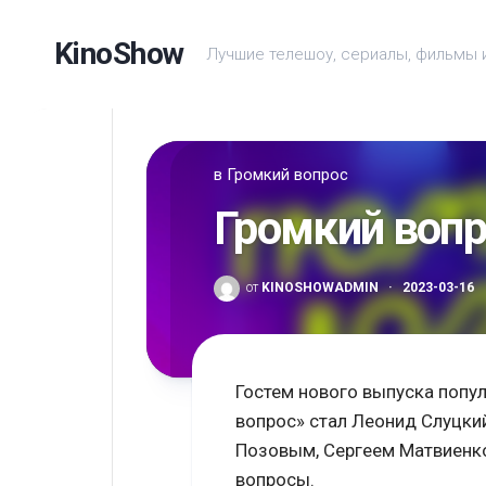
Перейти
к
KinoShow
Лучшие телешоу, сериалы, фильмы 
содержанию
в
Громкий вопрос
Громкий вопр
от
KINOSHOWADMIN
·
2023-03-16
Гостем нового выпуска попу
вопрос» стал Леонид Слуцки
Позовым, Сергеем Матвиенко
вопросы.