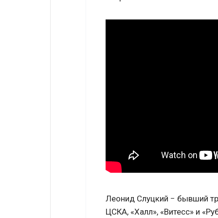
Леонид Слуцкий − бывший тр
ЦСКА, «Халл», «Витесс» и «Р