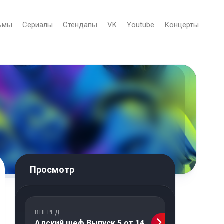
ьмы
Сериалы
Стендапы
VK
Youtube
Концерты
Просмотр
ВПЕРЁД
Адский шеф Выпуск 5 от 14