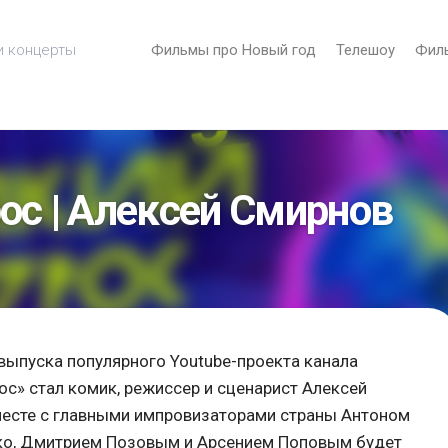
и концерты
Фильмы про Новый год
Телешоу
Фил
ос | Алексей Смирнов
выпуска популярного Youtube-проекта канала
» стал комик, режиссер и сценарист Алексей
месте с главными импровизаторами страны Антоном
ко, Дмитрием Позовым и Арсением Поповым будет