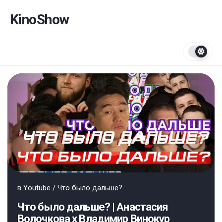
Перейти
к
KinoShow
содержанию
в
Youtube
/
Что было дальше?
Что было дальше? | Анастасия
Волочкова х Владимир Винокур