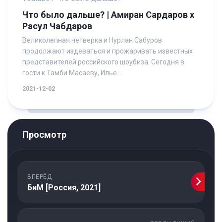
Что было дальше? | Амиран Сардаров х
Расул Чабдаров
Великолепная четверка и Нурлан Сабуров
продолжают издеваться и прожаривать известных
представителей российского шоубиза. Сегодня в
гости к Тамби Масаеву, Илье...
2021-12-02
Просмотр
ВПЕРЁД
БиМ [Россия, 2021]