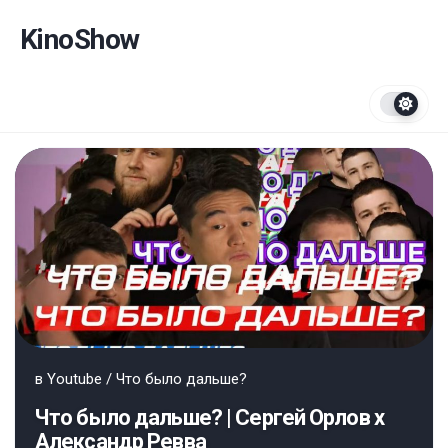
Перейти
к
KinoShow
содержанию
в
Youtube
/
Что было дальше?
Что было дальше? | Сергей Орлов х
Александр Ревва