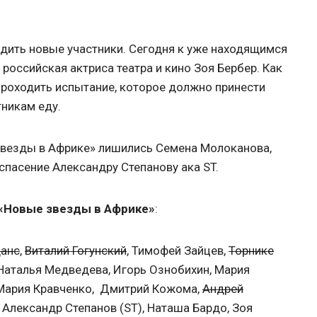
дить новые участники. Сегодня к уже находящимся
российская актриса театра и кино Зоя Бербер. Как
проходить испытание, которое должно принести
тникам еду.
звезды в Африке» лишились Семена Молоканова,
спасение Александру Степанову ака ST.
 «Новые звезды в Африке»
:
данс
,
Виталий Гогунский
, Тимофей Зайцев,
Торнике
 Наталья Медведева, Игорь Ознобихин, Мария
 Мария Кравченко, Дмитрий Кожома,
Андрей
, Александр Степанов (ST), Наташа Бардо, Зоя