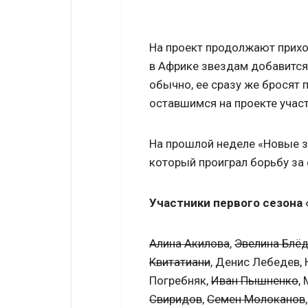
На проект продолжают прихо
в Африке звездам добавится 
обычно, ее сразу же бросят 
оставшимся на проекте учас
На прошлой неделе «Новые 
который проиграл борьбу за 
Участники первого сезона
Алина Акилова
,
Эвелина Блё
Квитатиани
, Денис Лебедев,
Погребняк,
Иван Пышненко
,
Свиридов
,
Семен Молоканов