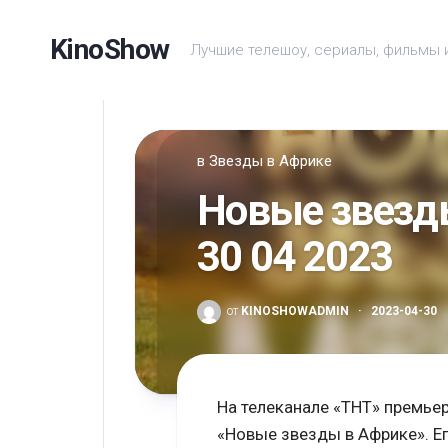
Перейти
к
KinoShow
Лучшие телешоу, сериалы, фильмы 
содержанию
в
Звезды в Африке
Новые звезды
30 04 2023
от
KINOSHOWADMIN
·
2023-04-30
На телеканале «ТНТ» премье
«Новые звезды в Африке». Е