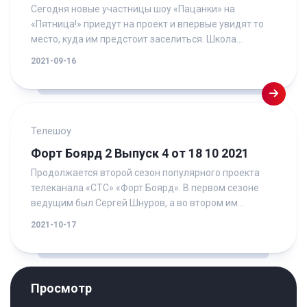
Сегодня новые участницы шоу «Пацанки» на
«Пятница!» приедут на проект и впервые увидят то
место, куда им предстоит заселиться. Школа...
2021-09-16
Телешоу
Форт Боярд 2 Выпуск 4 от 18 10 2021
Продолжается второй сезон популярного проекта
телеканала «СТС» «Форт Боярд». В первом сезоне
ведущим был Сергей Шнуров, а во втором им...
2021-10-17
Просмотр