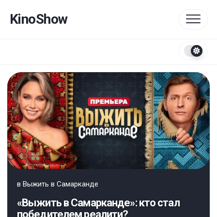
Перейти
к
KinoShow
содержанию
в
Выжить в Самарканде
«Выжить в Самарканде»: кто стал
победителем реалити?