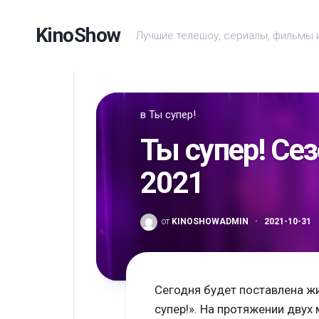
Перейти
к
KinoShow
Лучшие телешоу, сериалы, фильмы 
содержанию
в
Ты супер!
Ты супер! Сез
2021
от
KINOSHOWADMIN
·
2021-10-31
Сегодня будет поставлена ж
супер!». На протяжении дву