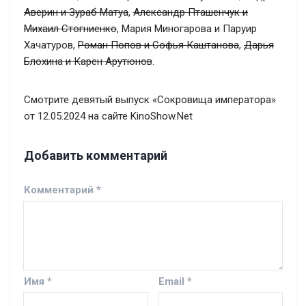
Аверин и Зураб Матуа
,
Александр Пташенчук и
Михаил Стогниенко
, Мария Миногарова и Паруир
Хачатуров,
Роман Попов и Софья Каштанова
,
Дарья
Блохина и Карен Арутюнов
.
Смотрите девятый выпуск «Сокровища императора»
от 12.05.2024 на сайте KinoShow.Net
Добавить комментарий
Комментарий
*
Имя
*
Email
*