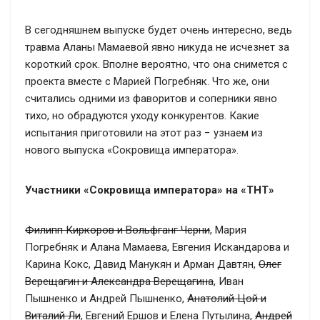
В сегодняшнем выпуске будет очень интересно, ведь
травма Аланы Мамаевой явно никуда не исчезнет за
короткий срок. Вполне вероятно, что она снимется с
проекта вместе с Марией Погребняк. Что же, они
считались одними из фаворитов и соперники явно
тихо, но обрадуются уходу конкурентов. Какие
испытания приготовили на этот раз − узнаем из
нового выпуска «Сокровища императора».
Участники «Сокровища императора» на «ТНТ»
Филипп Киркоров и Вольфганг Черни
, Мария
Погребняк и Алана Мамаева, Евгения Искандарова и
Карина Кокс, Давид Манукян и Арман Давтян,
Олег
Верещагин и Александра Верещагина
, Иван
Пышненко и Андрей Пышненко,
Анатолий Цой и
Виталий Ли
, Евгений Ершов и Елена Путылина,
Андрей