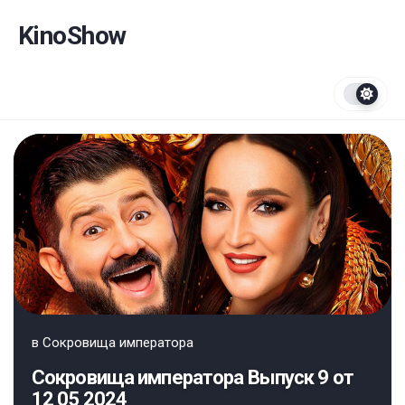
Перейти
к
KinoShow
содержанию
в
Сокровища императора
Сокровища императора Выпуск 9 от
12 05 2024