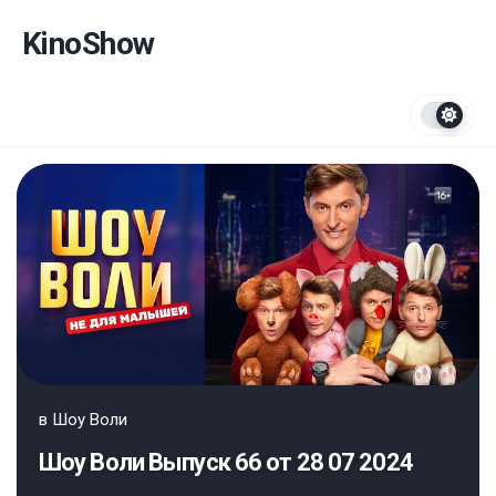
Перейти
к
KinoShow
содержанию
в
Шоу Воли
Шоу Воли Выпуск 66 от 28 07 2024