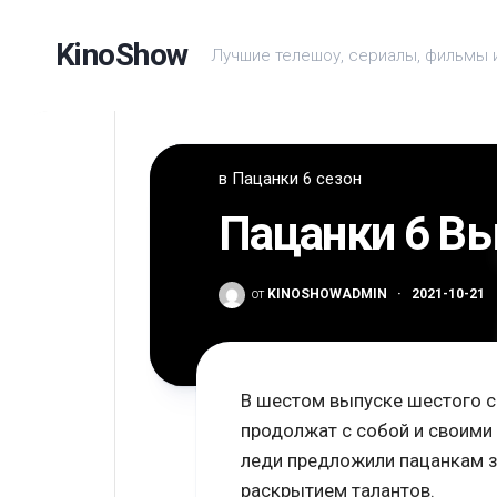
Перейти
к
KinoShow
Лучшие телешоу, сериалы, фильмы 
содержанию
в
Пацанки 6 сезон
Пацанки 6 Вы
от
KINOSHOWADMIN
·
2021-10-21
В шестом выпуске шестого с
продолжат с собой и своими
леди предложили пацанкам з
раскрытием талантов.