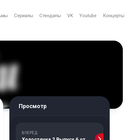
ьмы
Сериалы
Стендапы
VK
Youtube
Концерты
Просмотр
ВПЕРЁД
Холостячка 2 Выпуск 6 от