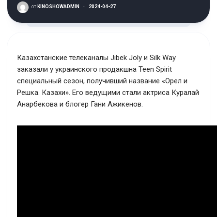
от
KINOSHOWADMIN
·
2024-04-27
Казахстанские телеканалы Jibek Joly и Silk Way
заказали у украинского продакшна Teen Spirit
специальный сезон, получивший название «Орел и
Решка. Казахи». Его ведущими стали актриса Куралай
Анарбекова и блогер Гани Ажикенов.