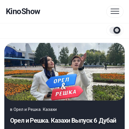
Перейти
к
KinoShow
содержанию
в
Орел и Решка. Казахи
Орел и Решка. Казахи Выпуск 6 Дубай