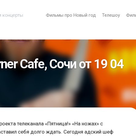
и концерты
Фильмы про Новый год
Телешоу
Фил
ner Cafe, Сочи от 19 04
оекта телеканала «Пятница!» «На ножах» с
ставил себя долго ждать. Сегодня адский шеф