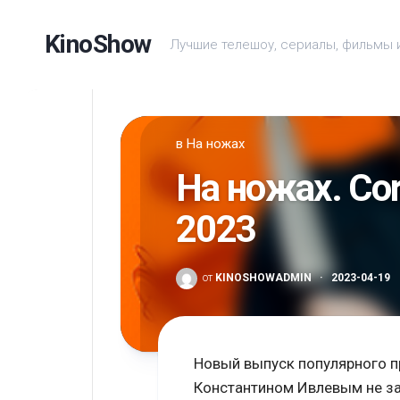
Перейти
к
KinoShow
Лучшие телешоу, сериалы, фильмы 
содержанию
в
На ножах
На ножах. Cor
2023
от
KINOSHOWADMIN
·
2023-04-19
Новый выпуск популярного пр
Константином Ивлевым не за