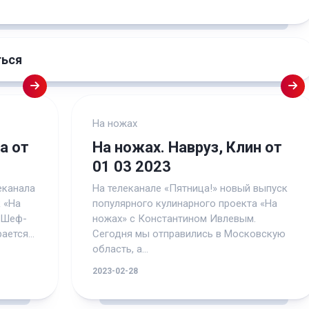
ться
На ножах
а от
На ножах. Навруз, Клин от
01 03 2023
еканала
На телеканале «Пятница!» новый выпуск
 «На
популярного кулинарного проекта «На
 Шеф-
ножах» с Константином Ивлевым.
ется...
Сегодня мы отправились в Московскую
область, а...
2023-02-28