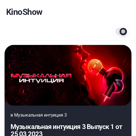
Перейти
к
KinoShow
содержанию
в
Музыкальная интуиция 3
Музыкальная интуиция 3 Выпуск 1 от
25 03 2023