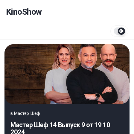
Перейти
к
KinoShow
содержанию
в
Мастер Шеф
Мастер Шеф 14 Выпуск 9 от 19 10
2024