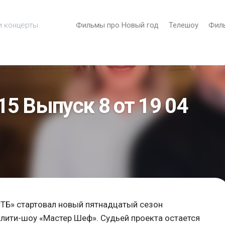
и концерты
Фильмы про Новый год
Телешоу
Фил
5 Выпуск 8 от 19 04
СТБ» стартовал новый пятнадцатый сезон
алити-шоу «Мастер Шеф». Судьей проекта остается