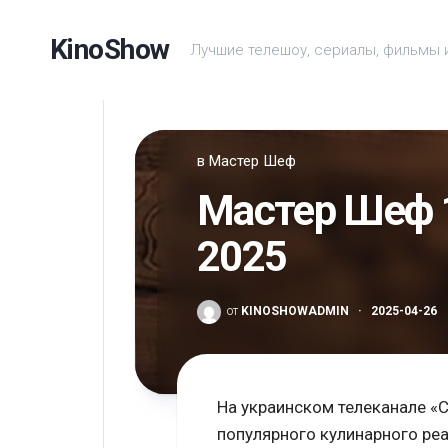
Перейти
к
KinoShow
Лучшие телешоу, сериалы, фильмы 
содержанию
в
Мастер Шеф
Мастер Шеф 1
2025
от
KINOSHOWADMIN
·
2025-04-26
На украинском телеканале «
популярного кулинарного ре