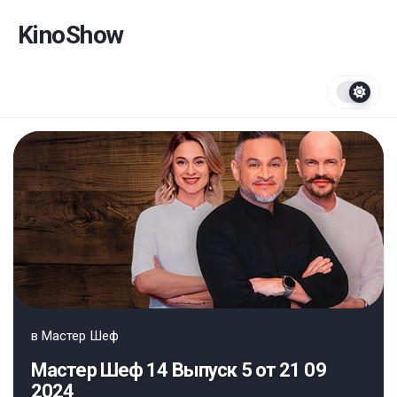
Перейти
к
KinoShow
содержанию
в
Мастер Шеф
Мастер Шеф 14 Выпуск 5 от 21 09
2024