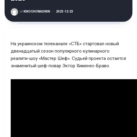
от
KINOSHOWADMIN
·
2023-12-23
На украинском телеканале «СТБ» стартовал новый
двенадцатый сезон популярного кулинарного
реалити-шоу «Мастер Шеф». Судьей проекта остается
знаменитый шеф-повар Эктор Хименес-Браво.