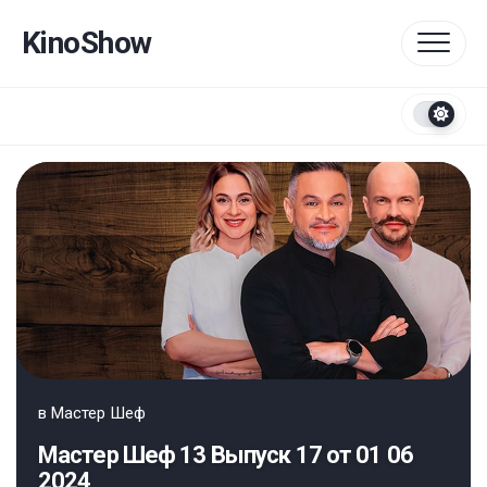
Перейти
к
KinoShow
содержанию
в
Мастер Шеф
Мастер Шеф 13 Выпуск 17 от 01 06
2024