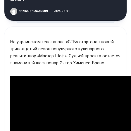
от
KINOSHOWADMIN
·
2024-06-01
На украинском телеканале «СТБ» стартовал новый
тринадцатый сезон популярного кулинарного
реалити-шоу «Мастер Шеф». Судьей проекта остается
знаменитый шеф-повар Эктор Хименес-Браво.