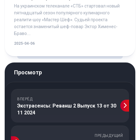
На украинском телеканале «СТБ» стартовал новый
пятнадцатый сезон популярного кулинарного
реалити-шоу «Мастер Шеф». Судьей проекта
остается знаменитый шеф-повар Эктор Хименес-
Браво....
2025-04-06
Просмотр
ВПЕРЁД
Экстрасенсы: Реванш 2 Выпуск 13 от 30
11 2024
ПРЕДЫДУЩИЙ