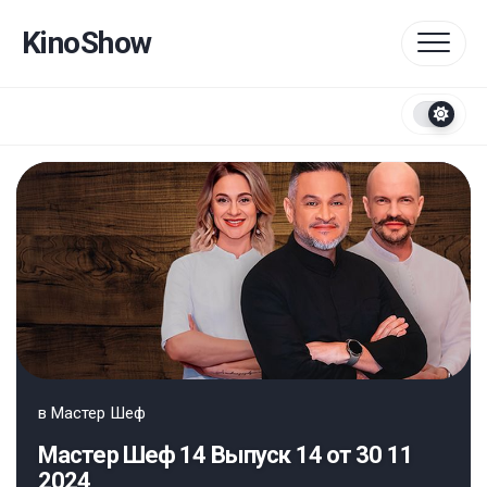
Перейти
к
KinoShow
содержанию
в
Мастер Шеф
Мастер Шеф 14 Выпуск 14 от 30 11
2024