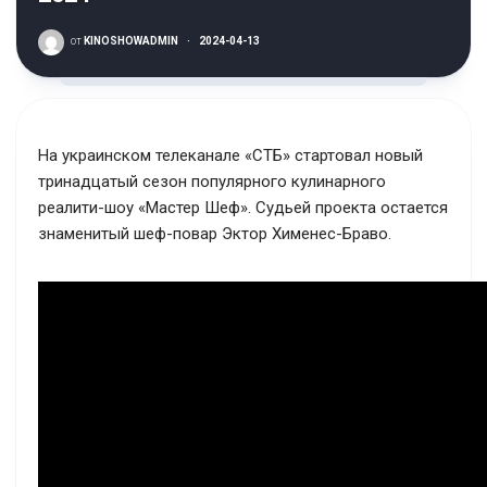
от
KINOSHOWADMIN
·
2024-04-13
На украинском телеканале «СТБ» стартовал новый
тринадцатый сезон популярного кулинарного
реалити-шоу «Мастер Шеф». Судьей проекта остается
знаменитый шеф-повар Эктор Хименес-Браво.