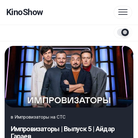
Перейти
к
KinoShow
содержанию
в
Импровизаторы на СТС
Импровизаторы | Выпуск 5 | Айдар
Гараев