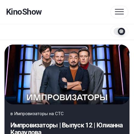
Перейти
к
KinoShow
содержанию
в
Импровизаторы на СТС
Импровизаторы | Выпуск 12 | Юлианна
Караулова