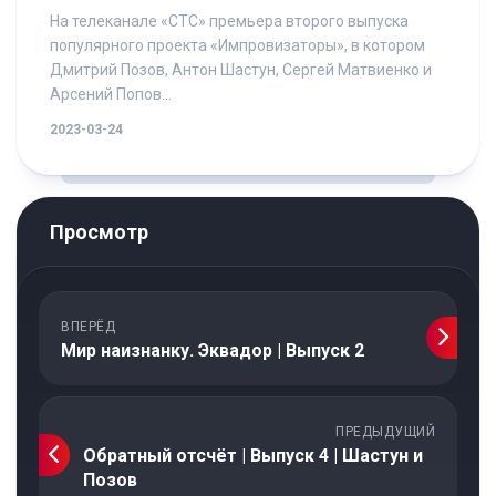
На телеканале «СТС» премьера второго выпуска
популярного проекта «Импровизаторы», в котором
Дмитрий Позов, Антон Шастун, Сергей Матвиенко и
Арсений Попов...
2023-03-24
Просмотр
ВПЕРЁД
Мир наизнанку. Эквадор | Выпуск 2
ПРЕДЫДУЩИЙ
Обратный отсчёт | Выпуск 4 | Шастун и
Позов