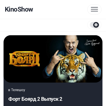
Перейти
к
KinoShow
содержанию
в
Телешоу
Форт Боярд 2 Выпуск 2