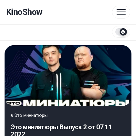
Перейти
к
KinoShow
содержанию
в
Это миниатюры
Это миниатюры Выпуск 2 от 07 11
2022