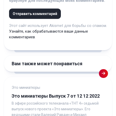
браузере для последующих моих комментариев.
Этот сайт использует Akismet для борьбы со спамом.
Узнайте, как обрабатываются ваши данные
комментариев
.
Вам также может понравиться
Это миниатюры
Это миниатюры Выпуск 7 от 12 12 2022
В эфире российского телеканала «ТНТ 4» седьмой
выпуск нового проекта «Это миниатюры». Его
ведущими стали Валерий Равдин и Михаил