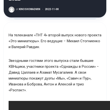
от
KINOSHOWADMIN
·
2022-11-08
На телеканале «ТНТ 4» второй выпуск нового проекта
«Это миниатюры». Его ведущие − Михаил Стогниенко
и Валерий Равдин.
Звездными гостями этого выпуска стали бывшие
КВНщики, участники проекта «Однажды в России» −
Давид Цаллаев и Азамат Мусагалиев. А свои
миниатюры покажут дуэты «Мы», «Савич и Пур»,
Иванова и Боброва, Антон и Алексей и трио
«Рэспэкт».