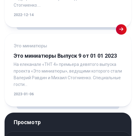
Стогниенко....
2022-12-14
Это миниатюры
Это миниатюры Выпуск 9 от 01 01 2023
На елеканале «ТНТ 4» премьера девятого выпуска
проекта «Это миниатюры», ведущими которого стали
Валерий Равдин и Михаил Стогниенко. Специальные
гости...
2023-01-06
Просмотр