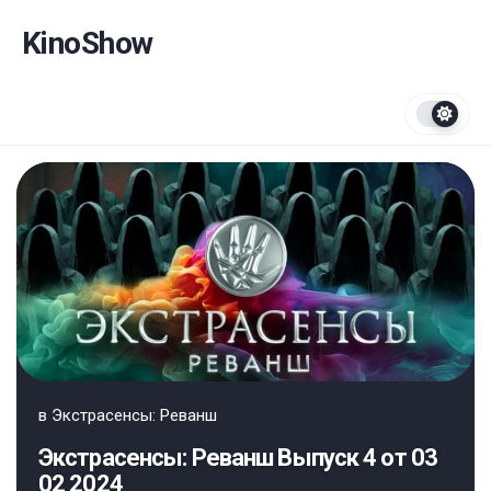
Перейти
к
KinoShow
содержанию
в
Экстрасенсы: Реванш
Экстрасенсы: Реванш Выпуск 4 от 03
02 2024