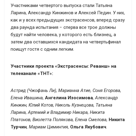
Участниками четвертого выпуска стали Татьяна
Ларина, Александр Кинжинов и Алексей Педин. У них,
как и у всех предыдущих экстрасенсов, вперед сразу
два раунда испытания − сперва все трое должны
будут найти человека, у которого есть близнец, а
затем два оставшихся кандидата на четвертьфинал
поищут гостя с одним легким.
Участники проекта «Экстрасенсы: Реванш» на
телеканале «ТНТ»:
Астрид (Чжофань Ли), Марианна Атие, Соня Егорова,
Елена Ивашина,
Ангелина Изосимова
, Александр
Кинжин, Юлий Котов, Николь Кузнецова, Татьяна
Ларина, Артемий и Владимир Никара, Никита
Платонов, Виолетта Полякова, Елена Смелова,
Никита
Турчин
, Мариам Циминтия,
Ольга Якубович
.