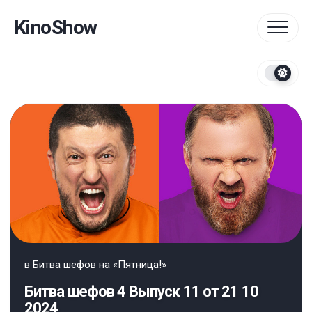
Перейти
к
KinoShow
содержанию
в
Битва шефов на «Пятница!»
Битва шефов 4 Выпуск 11 от 21 10
2024