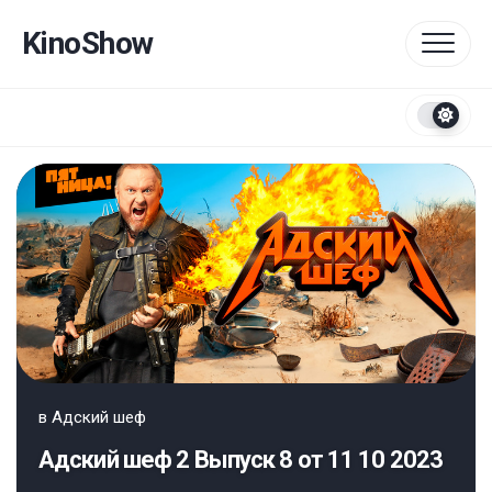
Перейти
к
KinoShow
содержанию
в
Адский шеф
Адский шеф 2 Выпуск 8 от 11 10 2023