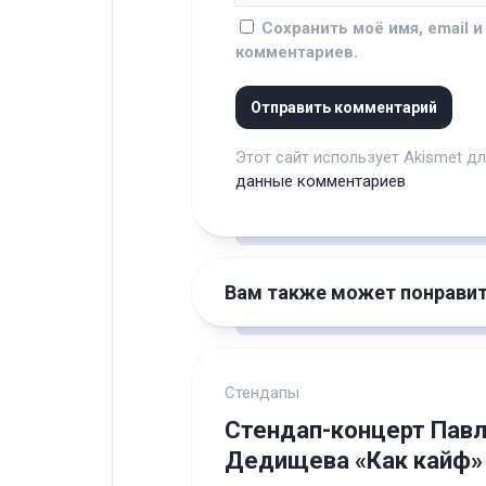
Сохранить моё имя, email 
комментариев.
Этот сайт использует Akismet д
данные комментариев
.
Вам также может понрави
Стендапы
Стендап-концерт Пав
Дедищева «Как кайф»