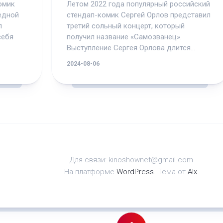
омик
Летом 2022 года популярный российский
едной
стендап-комик Сергей Орлов представил
л
третий сольный концерт, который
себя
получил название «Самозванец».
Выступление Сергея Орлова длится...
2024-08-06
Для связи: kinoshownet@gmail.com
На платформе
WordPress
. Тема от
Alx
.