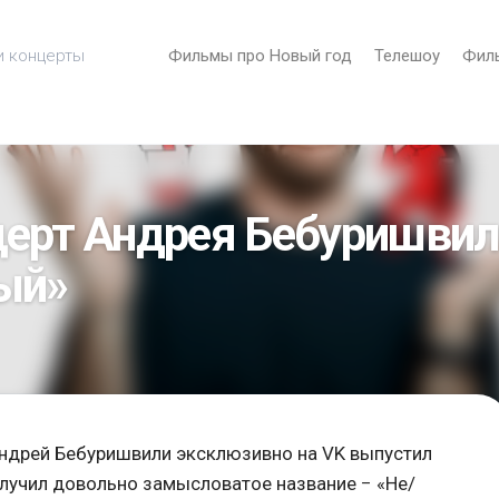
и концерты
Фильмы про Новый год
Телешоу
Фил
церт Андрея Бебуришвил
ый»
ндрей Бебуришвили эксклюзивно на VK выпустил
олучил довольно замысловатое название − «Не/