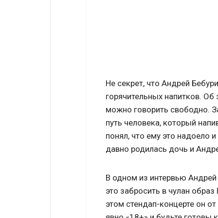
Не секрет, что Андрей Бебур
горячительных напитков. Об
можно говорить свободно. З
путь человека, который напи
понял, что ему это надоело и
давно родилась дочь и Андре
В одном из интервью Андрей
это забросить в чулан образ
этом стендап-концерте он от 
явно «18+» и будьте готовы 