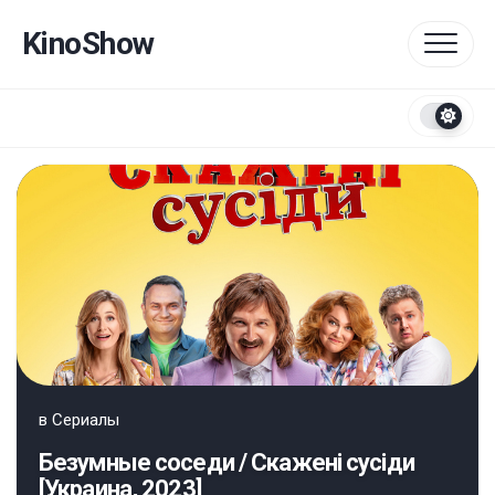
Перейти
к
KinoShow
содержанию
в
Сериалы
Безумные соседи / Скажені сусіди
[Украина, 2023]