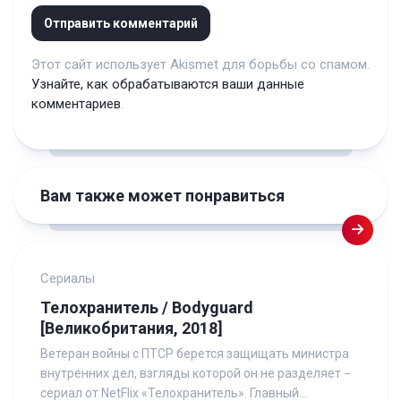
Этот сайт использует Akismet для борьбы со спамом.
Узнайте, как обрабатываются ваши данные
комментариев
.
Вам также может понравиться
Сериалы
Телохранитель / Bodyguard
[Великобритания, 2018]
Ветеран войны с ПТСР берется защищать министра
внутренних дел, взгляды которой он не разделяет −
сериал от NetFlix «Телохранитель». Главный...