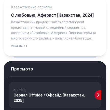
Казахстанские сериалы
С любовью, Аферист [Казахстан, 2024]
Казахстанский продакш salem entertainment
представляет новый комедийный сериал под
названием «С любовью, Аферист». Главная героиня
многосерийного фильма − популярная блогерша...
2024-04-11
Просмотр
ВПЕРЁД
Сериал Offside / Офсайд [Казахстан,
2025]