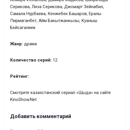
Серикова, Лиза Серикова, Джомарт Зейнабил,
Самала Нурбаева, Кенжебек Башаров, Ералы
Пирмаганбет, Айм Бакытжанкызы, Куаныш
Бейсагалиев
Жанр:
драма
Количество серий:
12
Рейтинг:
Смотрите казахстанский сериал «Шыда» на сайте
KinoShow.Net
Добавить комментарий