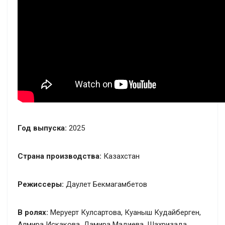
Год выпуска:
2025
Страна производства:
Казахстан
Режиссеры:
Даулет Бекмагамбетов
В ролях:
Меруерт Кулсартова, Куаныш Кудайберген,
Алмира Искакова, Дамира Мадиева, Шахризада