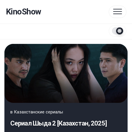
Перейти
к
KinoShow
содержанию
в
Казахстанские сериалы
Сериал Шыда 2 [Казахстан, 2025]