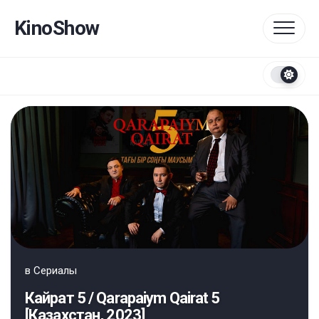
Перейти
к
KinoShow
содержанию
в
Сериалы
Кайрат 5 / Qarapaiym Qairat 5
[Казахстан, 2023]