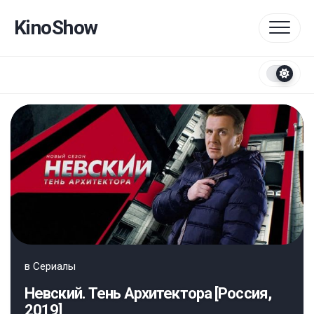
Перейти
к
KinoShow
содержанию
в
Сериалы
Невский. Тень Архитектора [Россия,
2019]