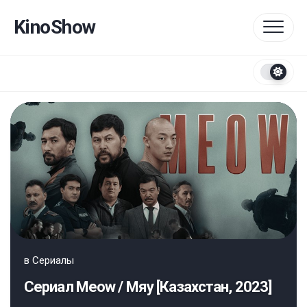
Перейти
к
KinoShow
содержанию
в
Сериалы
Сериал Meow / Мяу [Казахстан, 2023]