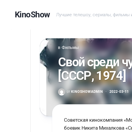
Перейти
к
KinoShow
Лучшие телешоу, сериалы, фильмы 
содержанию
в
Фильмы
Свой среди ч
[СССР, 1974]
от
KINOSHOWADMIN
·
2022-03-11
Советская кинокомпания «Мо
боевик Никита Михалкова «Св