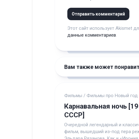
Этот сайт использует Akismet д
данные комментариев
.
Вам также может понрави
Фильмы
/
Фильмы про Новый год
Карнавальная ночь [19
СССР]
Очередной легендарный и класси
фильм, вышедший из-под пера ре
Эльдара Рязанова. Как и «Ирония