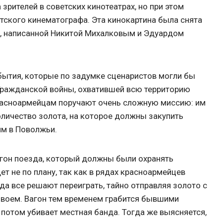
зрителей в советских кинотеатрах, но при этом
тского кинематографа. Эта кинокартина была снята
», написанной Никитой Михалковым и Эдуардом
бытия, которые по задумке сценаристов могли бы
Гражданской войны, охватившей всю территорию
расноармейцам поручают очень сложную миссию: им
личество золота, на которое должны закупить
м в Поволжьи.
агон поезда, который должны были охранять
ет не по плану, так как в рядах красноармейцев
да все решают переиграть, тайно отправляя золото с
воем. Вагон тем временем грабится бывшими
потом убивает местная банда. Тогда же выясняется,