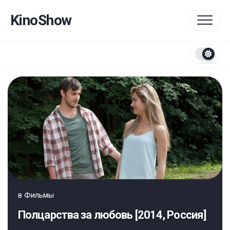
Перейти
к
KinoShow
содержанию
в
Фильмы
Полцарства за любовь [2014, Россия]