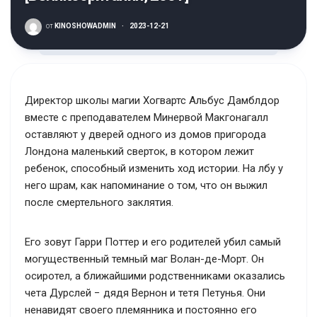
от
KINOSHOWADMIN
·
2023-12-21
Директор школы магии Хогвартс Альбус Дамблдор
вместе с преподавателем Минервой Макгонагалл
оставляют у дверей одного из домов пригорода
Лондона маленький сверток, в котором лежит
ребенок, способный изменить ход истории. На лбу у
него шрам, как напоминание о том, что он выжил
после смертельного заклятия.
Его зовут Гарри Поттер и его родителей убил самый
могущественный темный маг Волан-де-Морт. Он
осиротел, а ближайшими родственниками оказались
чета Дурслей − дядя Вернон и тетя Петунья. Они
ненавидят своего племянника и постоянно его