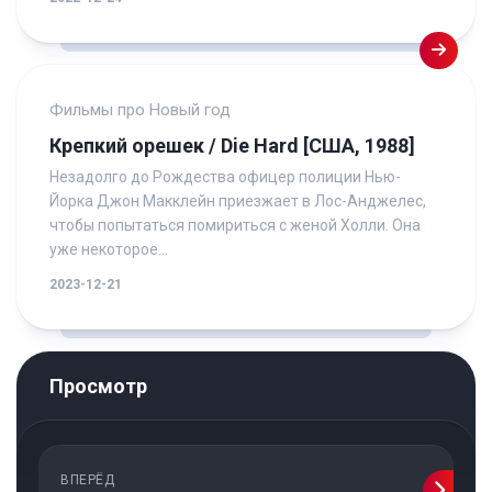
Фильмы про Новый год
Крепкий орешек / Die Hard [США, 1988]
Незадолго до Рождества офицер полиции Нью-
Йорка Джон Макклейн приезжает в Лос-Анджелес,
чтобы попытаться помириться с женой Холли. Она
уже некоторое...
2023-12-21
Просмотр
ВПЕРЁД