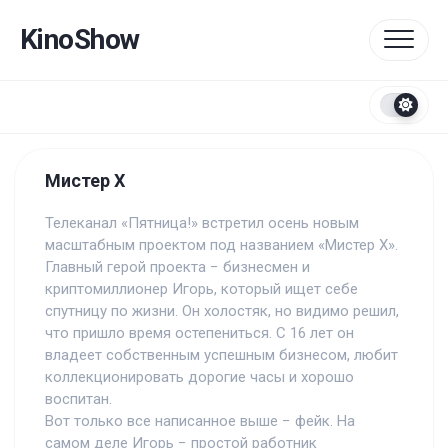
Перейти
к
KinoShow
содержанию
Мистер Х
Телеканал «Пятница!» встретил осень новым
масштабным проектом под названием «Мистер Х».
Главный герой проекта − бизнесмен и
криптомиллионер Игорь, который ищет себе
спутницу по жизни. Он холостяк, но видимо решил,
что пришло время остепениться. С 16 лет он
владеет собственным успешным бизнесом, любит
коллекционировать дорогие часы и хорошо
воспитан.
Вот только все написанное выше − фейк. На
самом деле Игорь − простой работник